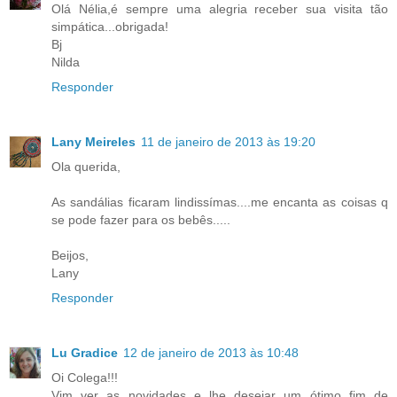
Olá Nélia,é sempre uma alegria receber sua visita tão
simpática...obrigada!
Bj
Nilda
Responder
Lany Meireles
11 de janeiro de 2013 às 19:20
Ola querida,
As sandálias ficaram lindissímas....me encanta as coisas q
se pode fazer para os bebês.....
Beijos,
Lany
Responder
Lu Gradice
12 de janeiro de 2013 às 10:48
Oi Colega!!!
Vim ver as novidades e lhe desejar um ótimo fim de